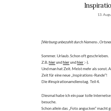
Inspirat
13. Aug
[Werbung unbezahlt durch Namens-, Ortsne
Sommer. Urlaub. Schon oft geschrieben.
Z.B.
hier
und
hier
und
hier
:-).
Und man hat Zeit. Meist mehr als sonst. 
Zeit für eine neue „Inspirations-Runde“!
Die #inspirationamdienstag. Teil 4.
Diesmal habe ich ein paar tolle Internets
besuche.
Schon allein das „Foto angucken“ macht g