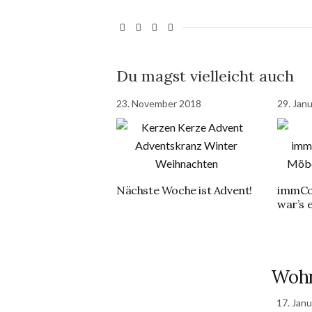
Du magst vielleicht auch
23. November 2018
29. Jan
Nächste Woche ist Advent!
immCol
war’s 
Wohn
17. Jan