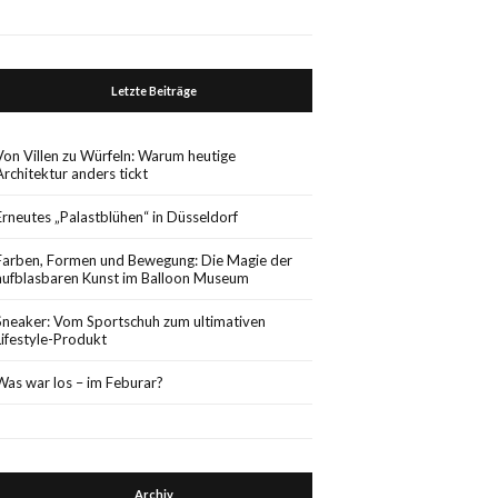
Letzte Beiträge
Von Villen zu Würfeln: Warum heutige
Architektur anders tickt
Erneutes „Palastblühen“ in Düsseldorf
Farben, Formen und Bewegung: Die Magie der
aufblasbaren Kunst im Balloon Museum
Sneaker: Vom Sportschuh zum ultimativen
Lifestyle-Produkt
Was war los – im Feburar?
Archiv