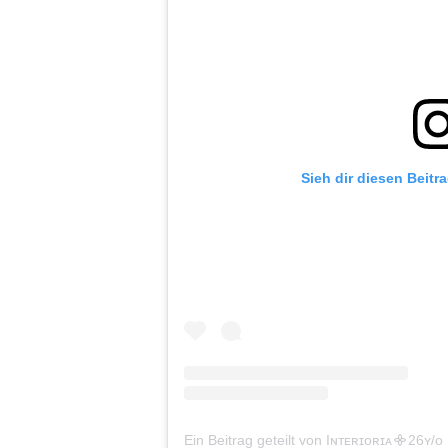
Sieh dir diesen Beitr
Ein Beitrag geteilt von Iɴᴛᴇʀɪᴏʀɪᴀ᯽26ʏ/ᴏ