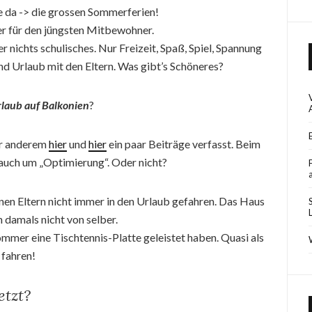
ie da -> die grossen Sommerferien!
ber für den jüngsten Mitbewohner.
r nichts schulisches. Nur Freizeit, Spaß, Spiel, Spannung
nd Urlaub mit den Eltern. Was gibt’s Schöneres?
laub auf Balkonien
?
er anderem
hier
und
hier
ein paar Beiträge verfasst. Beim
 auch um „Optimierung“. Oder nicht?
einen Eltern nicht immer in den Urlaub gefahren. Das Haus
 damals nicht von selber.
Sommer eine Tischtennis-Platte geleistet haben. Quasi als
 fahren!
etzt?