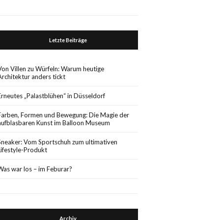
Letzte Beiträge
Von Villen zu Würfeln: Warum heutige
Architektur anders tickt
Erneutes „Palastblühen“ in Düsseldorf
Farben, Formen und Bewegung: Die Magie der
aufblasbaren Kunst im Balloon Museum
Sneaker: Vom Sportschuh zum ultimativen
Lifestyle-Produkt
Was war los – im Feburar?
Archiv