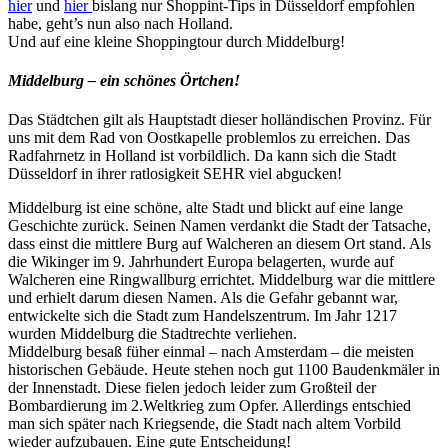
hier
und
hier
bislang nur Shoppint-Tips in Düsseldorf empfohlen
habe, geht’s nun also nach Holland.
Und auf eine kleine Shoppingtour durch Middelburg!
Middelburg – ein schönes Örtchen!
Das Städtchen gilt als Hauptstadt dieser holländischen Provinz. Für
uns mit dem Rad von Oostkapelle problemlos zu erreichen. Das
Radfahrnetz in Holland ist vorbildlich. Da kann sich die Stadt
Düsseldorf in ihrer ratlosigkeit SEHR viel abgucken!
Middelburg ist eine schöne, alte Stadt und blickt auf eine lange
Geschichte zurück. Seinen Namen verdankt die Stadt der Tatsache,
dass einst die mittlere Burg auf Walcheren an diesem Ort stand. Als
die Wikinger im 9. Jahrhundert Europa belagerten, wurde auf
Walcheren eine Ringwallburg errichtet. Middelburg war die mittlere
und erhielt darum diesen Namen. Als die Gefahr gebannt war,
entwickelte sich die Stadt zum Handelszentrum. Im Jahr 1217
wurden Middelburg die Stadtrechte verliehen.
Middelburg besaß füher einmal – nach Amsterdam – die meisten
historischen Gebäude. Heute stehen noch gut 1100 Baudenkmäler in
der Innenstadt. Diese fielen jedoch leider zum Großteil der
Bombardierung im 2.Weltkrieg zum Opfer. Allerdings entschied
man sich später nach Kriegsende, die Stadt nach altem Vorbild
wieder aufzubauen. Eine gute Entscheidung!