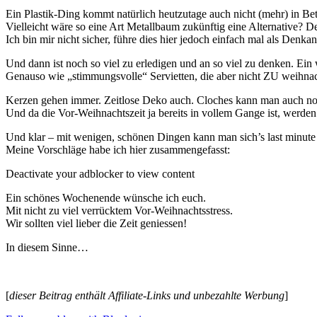
Ein Plastik-Ding kommt natürlich heutzutage auch nicht (mehr) in Bet
Vielleicht wäre so eine Art Metallbaum zukünftig eine Alternative?
Ich bin mir nicht sicher, führe dies hier jedoch einfach mal als Denk
Und dann ist noch so viel zu erledigen und an so viel zu denken. Ein
Genauso wie „stimmungsvolle“ Servietten, die aber nicht ZU weihn
Kerzen gehen immer. Zeitlose Deko auch. Cloches kann man auch noc
Und da die Vor-Weihnachtszeit ja bereits in vollem Gange ist, werde
Und klar – mit wenigen, schönen Dingen kann man sich’s last minut
Meine Vorschläge habe ich hier zusammengefasst:
Deactivate your adblocker to view content
Ein schönes Wochenende wünsche ich euch.
Mit nicht zu viel verrücktem Vor-Weihnachtsstress.
Wir sollten viel lieber die Zeit geniessen!
In diesem Sinne…
[
dieser Beitrag enthält Affiliate-Links und unbezahlte Werbung
]