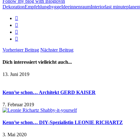
Follow my blog with Bloglovin
Dekoration
Empfehlung
hygge
Idee
innenraum
Interior
last minute
planen
Vorheriger Beitrag
Nächster Beitrag
Dich interessiert vielleicht auch...
13. Juni 2019
Kenn’se schon… Architekt GERD KAISER
7. Februar 2019
Kenn’se schon… DIY-Spezialistin LEONIE RICHARTZ
3. Mai 2020