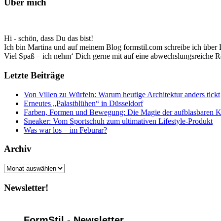
Über mich
Hi - schön, dass Du das bist!
Ich bin Martina und auf meinem Blog formstil.com schreibe ich über D
Viel Spaß – ich nehm‘ Dich gerne mit auf eine abwechslungsreiche R
Letzte Beiträge
Von Villen zu Würfeln: Warum heutige Architektur anders tickt
Erneutes „Palastblühen“ in Düsseldorf
Farben, Formen und Bewegung: Die Magie der aufblasbaren 
Sneaker: Vom Sportschuh zum ultimativen Lifestyle-Produkt
Was war los – im Feburar?
Archiv
Archiv
Newsletter!
FormStil - Newsletter