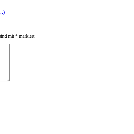
i…)
sind mit
*
markiert