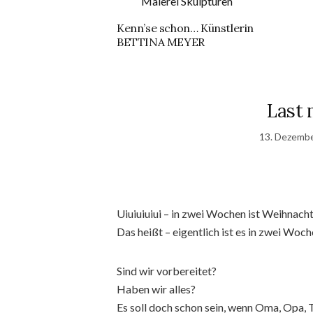
Kenn’se schon… Künstlerin
BETTINA MEYER
Last
13. Dezemb
Uiuiuiuiui – in zwei Wochen ist Weihnacht
Das heißt – eigentlich ist es in zwei Woc
Sind wir vorbereitet?
Haben wir alles?
Es soll doch schon sein, wenn Oma, Opa, T