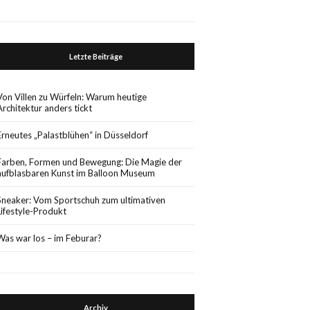
Letzte Beiträge
Von Villen zu Würfeln: Warum heutige
Architektur anders tickt
Erneutes „Palastblühen“ in Düsseldorf
Farben, Formen und Bewegung: Die Magie der
aufblasbaren Kunst im Balloon Museum
Sneaker: Vom Sportschuh zum ultimativen
Lifestyle-Produkt
Was war los – im Feburar?
Archiv