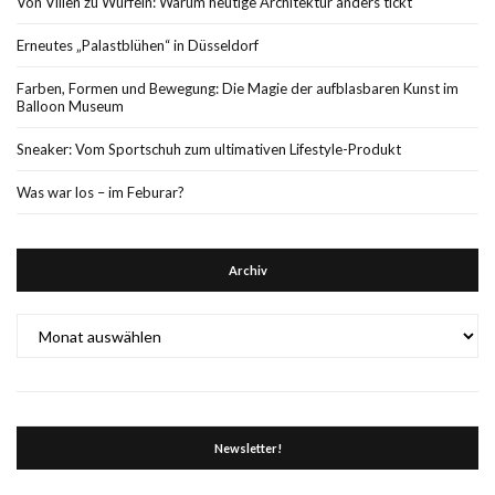
Von Villen zu Würfeln: Warum heutige Architektur anders tickt
Erneutes „Palastblühen“ in Düsseldorf
Farben, Formen und Bewegung: Die Magie der aufblasbaren Kunst im
Balloon Museum
Sneaker: Vom Sportschuh zum ultimativen Lifestyle-Produkt
Was war los – im Feburar?
Archiv
Archiv
Newsletter!