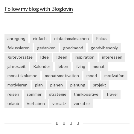
Follow my blog with Bloglovin
anregung
einfach
einfachmalmachen
Fokus
fokussieren
gedanken
goodmood
goodvibesonly
gutevorsätze
Idee
Ideen
inspiration
interessen
jahreszeit
Kalender
leben
living
monat
monatskolumne
monatsmotivation
mood
motivation
motivieren
plan
planen
planung
projekt
reisen
sommer
strategie
thinkpositive
Travel
urlaub
Vorhaben
vorsatz
vorsätze