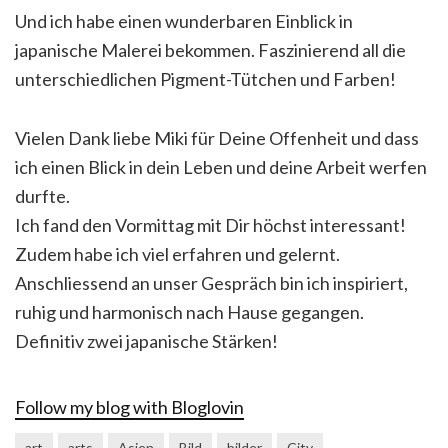
Und ich habe einen wunderbaren Einblick in
japanische Malerei bekommen. Faszinierend all die
unterschiedlichen Pigment-Tütchen und Farben!
Vielen Dank liebe Miki für Deine Offenheit und dass
ich einen Blick in dein Leben und deine Arbeit werfen
durfte.
Ich fand den Vormittag mit Dir höchst interessant!
Zudem habe ich viel erfahren und gelernt.
Anschliessend an unser Gespräch bin ich inspiriert,
ruhig und harmonisch nach Hause gegangen.
Definitiv zwei japanische Stärken!
Follow my blog with Bloglovin
art
arts
Asien
Bild
bilder
City