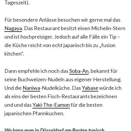
Tageszeit).
Für besondere Anlässe besuchen wir gerne mal das
Nagaya
. Das Restaurant besitzt einen Michelin-Stern
und ist hochpreisiger. Jedoch auf alle Fälle ein Tip –
die Küche reicht von echt japanisch bis zu „fusion
kitchen“.
Dann empfehle ich noch das
Soba-An
, bekannt für
seine Buchweizen-Nudeln aus eigener Herstellung.
Und die
Naniwa
-Nudelküche. Das
Yabase
würde ich
als eins der besten Fisch-Restaurants bezeichnen
und und das
Yaki-The-Eamon
für die besten
japanischen Pfannkuchen.
Wo kann man in Düsseldorf am Besten typisch