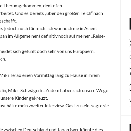
 Welt herumgekommen, denke ich.
beitet. Und es bereits „über den großen Teich“ nach
eschafft.
 jedoch noch für mich: ich war noch nie in Asien!
pan im Allgemeinen) definitiv noch auf meiner „Reise-
heidet sich gefühlt doch sehr von uns Europäern.
ch.
 Miki Terao einen Vormittag lang zu Hause in ihrem
olin, Mikis Schwägerin. Zudem haben sich unsere Wege
 unsere Kinder gekreuzt.
Lust hätte mein zweiter Interview-Gast zu sein, sagte sie
ede zwischen Deutschland und Japan (wer könnte dies