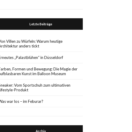
Letzte Beiträge
Von Villen zu Würfeln: Warum heutige
Architektur anders tickt
Erneutes „Palastblühen“ in Düsseldorf
Farben, Formen und Bewegung: Die Magie der
aufblasbaren Kunst im Balloon Museum
Sneaker: Vom Sportschuh zum ultimativen
Lifestyle-Produkt
Was war los – im Feburar?
Archiv