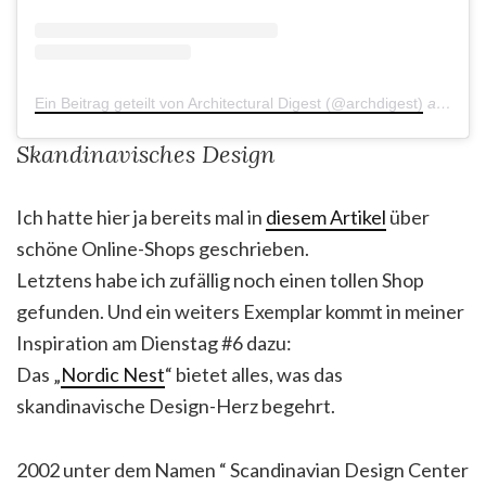
Ein Beitrag geteilt von Architectural Digest (@archdigest)
am
Mär 
Skandinavisches Design
Ich hatte hier ja bereits mal in
diesem Artikel
über
schöne Online-Shops geschrieben.
Letztens habe ich zufällig noch einen tollen Shop
gefunden. Und ein weiters Exemplar kommt in meiner
Inspiration am Dienstag #6 dazu:
Das „
Nordic Nest
“ bietet alles, was das
skandinavische Design-Herz begehrt.
2002 unter dem Namen “ Scandinavian Design Center