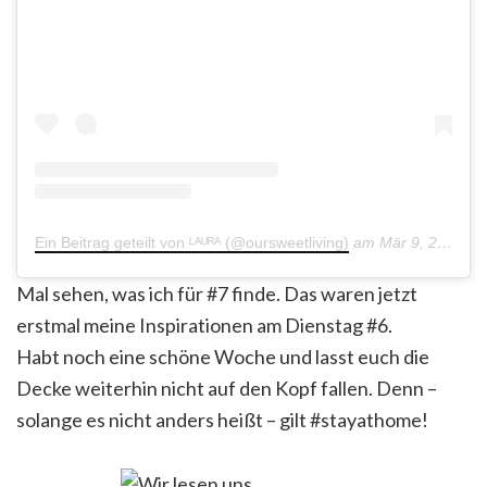
Ein Beitrag geteilt von ᴸᴬᵁᴿᴬ (@oursweetliving)
am
Mär 9, 2020 um 5:19 PDT
Mal sehen, was ich für #7 finde. Das waren jetzt
erstmal meine Inspirationen am Dienstag #6.
Habt noch eine schöne Woche und lasst euch die
Decke weiterhin nicht auf den Kopf fallen. Denn –
solange es nicht anders heißt – gilt #stayathome!