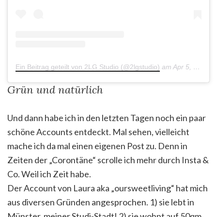
Ein Beitrag geteilt von 2LG Studio (@2lgstudio)
am
Apr 5, 2020 um 3:45 PDT
Grün und natürlich
Und dann habe ich in den letzten Tagen noch ein paar
schöne Accounts entdeckt. Mal sehen, vielleicht
mache ich da mal einen eigenen Post zu. Denn in
Zeiten der „Corontäne“ scrolle ich mehr durch Insta &
Co. Weil ich Zeit habe.
Der Account von Laura aka „oursweetliving“ hat mich
aus diversen Gründen angesprochen. 1) sie lebt in
Münster, meiner Studi-Stadt! 2) sie wohnt auf 50qm,