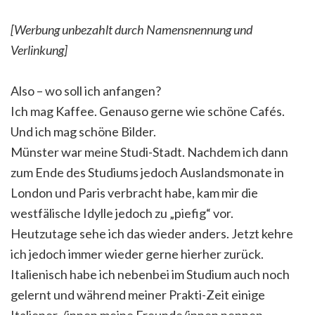
[Werbung unbezahlt durch Namensnennung und
Verlinkung]
Also – wo soll ich anfangen?
Ich mag Kaffee. Genauso gerne wie schöne Cafés.
Und ich mag schöne Bilder.
Münster war meine Studi-Stadt. Nachdem ich dann
zum Ende des Studiums jedoch Auslandsmonate in
London und Paris verbracht habe, kam mir die
westfälische Idylle jedoch zu „piefig“ vor.
Heutzutage sehe ich das wieder anders. Jetzt kehre
ich jedoch immer wieder gerne hierher zurück.
Italienisch habe ich nebenbei im Studium auch noch
gelernt und während meiner Prakti-Zeit einige
Italiener-/innen meine Freunde/innen nennen