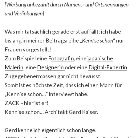
[Werbung unbezahlt durch Namens- und Ortsnennungen
und Verlinkungen]
Was mir tatsächlich gerade erst auffällt: ich habe
bislang in meiner Beitragsreihe „
Kenn’se schon
“ nur
Frauen vorgestellt!
Zum Beispiel eine F
otografin
, eine
japanische
Malerin
, eine
Designerin
oder eine
Digital-Expertin
.
Zugegebenermassen gar nicht bewusst.
Somit ist es höchste Zeit, dass ich einen Mann für
„Kenn’se schon…“ interviewt habe.
ZACK – hier ist er!
Kenn’se schon… Architekt Gerd Kaiser.
Gerd kenne ich eigentlich schon lange.