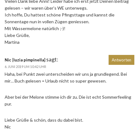
Vielen Dank liebe Anni! Leider habe ich erst jetzt Deinen Beitrag
gelesen – wir waren über’s WE unterwegs.
Ich hoffe, Du hattest schöne Pfingsttage und kannst die
Sonnentage nun in vollen Zügen geniessen.
Mit Wassermelone natürlich ;-)!
Liebe Grüße,
Martina
sagt:
Nic {luzia pimpinella}
Antworten
6. JUNI 2019 UM 10:42 UHR
Haha, bei Punkt zwei unterscheiden wir uns ja grundlegend. Bei
mir… Buch gelesen = Urlaub nicht so super gewesen.
Aber bei der Melone stimme ich dir zu. Die ist echt Sommerfeeling
pur.
Liebe Grüße & schön, dass du dabei bist.
Nic