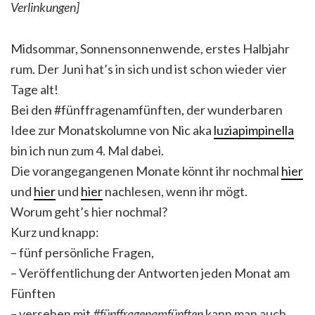
Verlinkungen]
Midsommar, Sonnensonnenwende, erstes Halbjahr
rum. Der Juni hat’s in sich und ist schon wieder vier
Tage alt!
Bei den #fünffragenamfünften, der wunderbaren
Idee zur Monatskolumne von Nic aka
luziapimpinella
bin ich nun zum 4. Mal dabei.
Die vorangegangenen Monate könnt ihr nochmal
hier
und
hier
und
hier
nachlesen, wenn ihr mögt.
Worum geht’s hier nochmal?
Kurz und knapp:
– fünf persönliche Fragen,
– Veröffentlichung der Antworten jeden Monat am
Fünften
– versehen mit
#fünffragenamfünften
kann man auch