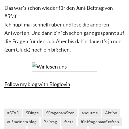
Das war’s schon wieder für den Juni-Beitrag von
#5faf.
Ich hüpf mal schnell rüber und lese die anderen
Antworten. Und dann bin ich schon ganz gespannt auf
die Fragen für den Juli. Aber bis dahin dauert’s ja nun
(zum Glück) noch ein bißchen.
Follow my blog with Bloglovin
#5FA5
5Dinge
5Fragenam5ten
aboutme
Aktion
auf meinem blog
Beitrag
facts
fünffragenamfünften