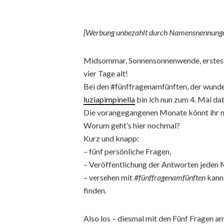
[Werbung unbezahlt durch Namensnennunge
Midsommar, Sonnensonnenwende, erstes Hal
vier Tage alt!
Bei den #fünffragenamfünften, der wund
luziapimpinella
bin ich nun zum 4. Mal dab
Die vorangegangenen Monate könnt ihr
Worum geht’s hier nochmal?
Kurz und knapp:
– fünf persönliche Fragen,
– Veröffentlichung der Antworten jeden
– versehen mit
#fünffragenamfünften
kann 
finden.
Also los – diesmal mit den Fünf Fragen am