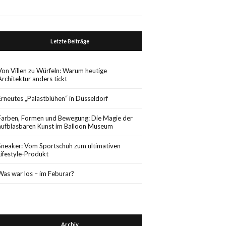
Letzte Beiträge
Von Villen zu Würfeln: Warum heutige
Architektur anders tickt
Erneutes „Palastblühen“ in Düsseldorf
Farben, Formen und Bewegung: Die Magie der
aufblasbaren Kunst im Balloon Museum
Sneaker: Vom Sportschuh zum ultimativen
Lifestyle-Produkt
Was war los – im Feburar?
Archiv