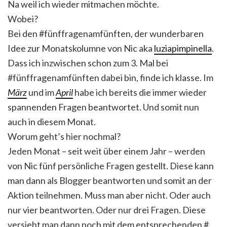
Na weil ich wieder mitmachen möchte.
Wobei?
Bei den #fünffragenamfünften, der wunderbaren
Idee zur Monatskolumne von Nic aka
luziapimpinella
.
Dass ich inzwischen schon zum 3. Mal bei
#fünffragenamfünften dabei bin, finde ich klasse. Im
März
und im
April
habe ich bereits die immer wieder
spannenden Fragen beantwortet. Und somit nun
auch in diesem Monat.
Worum geht’s hier nochmal?
Jeden Monat – seit weit über einem Jahr – werden
von Nic fünf persönliche Fragen gestellt. Diese kann
man dann als Blogger beantworten und somit an der
Aktion teilnehmen. Muss man aber nicht. Oder auch
nur vier beantworten. Oder nur drei Fragen. Diese
versieht man dann noch mit dem entsprechenden #