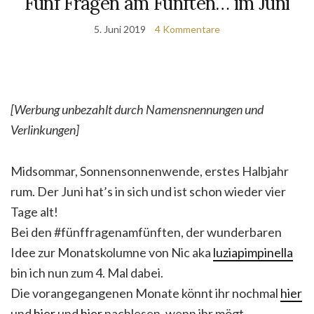
Fünf Fragen am Fünften… im Juni
5. Juni 2019
4 Kommentare
[Werbung unbezahlt durch Namensnennungen und
Verlinkungen]
Midsommar, Sonnensonnenwende, erstes Halbjahr
rum. Der Juni hat’s in sich und ist schon wieder vier
Tage alt!
Bei den #fünffragenamfünften, der wunderbaren
Idee zur Monatskolumne von Nic aka
luziapimpinella
bin ich nun zum 4. Mal dabei.
Die vorangegangenen Monate könnt ihr nochmal
hier
und
hier
und
hier
nachlesen, wenn ihr mögt.