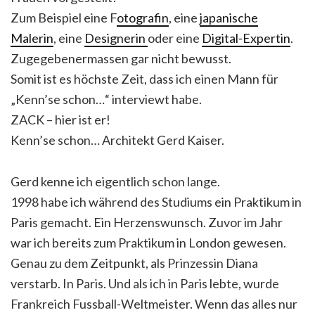
Zum Beispiel eine F
otografin
, eine
japanische
Malerin
, eine
Designerin
oder eine
Digital-Expertin
.
Zugegebenermassen gar nicht bewusst.
Somit ist es höchste Zeit, dass ich einen Mann für
„Kenn’se schon…“ interviewt habe.
ZACK – hier ist er!
Kenn’se schon… Architekt Gerd Kaiser.
Gerd kenne ich eigentlich schon lange.
1998 habe ich während des Studiums ein Praktikum in
Paris gemacht. Ein Herzenswunsch. Zuvor im Jahr
war ich bereits zum Praktikum in London gewesen.
Genau zu dem Zeitpunkt, als Prinzessin Diana
verstarb. In Paris. Und als ich in Paris lebte, wurde
Frankreich Fussball-Weltmeister. Wenn das alles nur