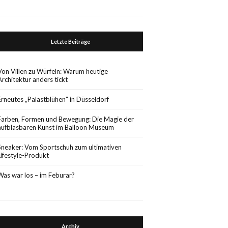
Letzte Beiträge
Von Villen zu Würfeln: Warum heutige
Architektur anders tickt
Erneutes „Palastblühen“ in Düsseldorf
Farben, Formen und Bewegung: Die Magie der
aufblasbaren Kunst im Balloon Museum
Sneaker: Vom Sportschuh zum ultimativen
Lifestyle-Produkt
Was war los – im Feburar?
Archiv