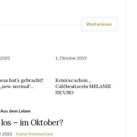
Weiterlesen
i 2020
1. Oktober 2019
was hat’s gebracht?
Kenn’se schon…
 „new normal“…
Cafébesitzerin MELANIE
SICURO
Aus dem Leben
los – im Oktober?
r 2020
Keine Kommentare