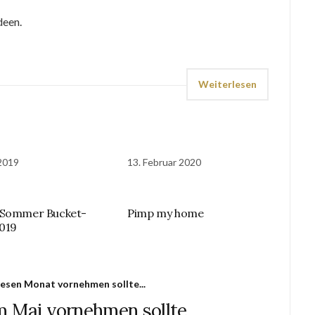
deen.
Weiterlesen
 2019
13. Februar 2020
 Sommer Bucket-
Pimp my home
2019
esen Monat vornehmen sollte...
m Mai vornehmen sollte…