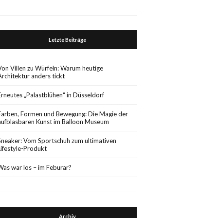
Letzte Beiträge
Von Villen zu Würfeln: Warum heutige
Architektur anders tickt
Erneutes „Palastblühen“ in Düsseldorf
Farben, Formen und Bewegung: Die Magie der
aufblasbaren Kunst im Balloon Museum
Sneaker: Vom Sportschuh zum ultimativen
Lifestyle-Produkt
Was war los – im Feburar?
Archiv