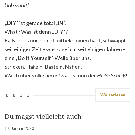
Unbezahlt]
„DIY“
ist gerade total
„IN“.
What? Was ist denn „DIY“?
Falls ihr es noch nicht mitbekommen habt, schwappt
seit einiger Zeit – was sage ich: seit einigen Jahren –
eine „
D
o
I
t
Y
ourself“-Welle über uns.
Stricken, Häkeln, Basteln, Nähen.
Was früher völlig
uncool
war, ist nun der
Heiße Scheiß
!
Weiterlesen
Du magst vielleicht auch
17. Januar 2020