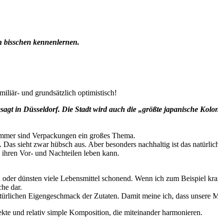
in bisschen kennenlernen.
iliär- und grundsätzlich optimistisch!
sagt in Düsseldorf. Die Stadt wird auch die „größte japanische Kolo
 immer sind Verpackungen ein großes Thema.
 Das sieht zwar hübsch aus. Aber besonders nachhaltig ist das natürlich
l ihren Vor- und Nachteilen leben kann.
en oder dünsten viele Lebensmittel schonend. Wenn ich zum Beispiel kran
he dar.
n natürlichen Eigengeschmack der Zutaten. Damit meine ich, dass unser
ekte und relativ simple Komposition, die miteinander harmonieren.