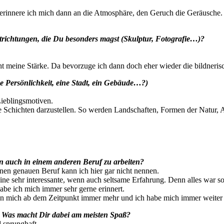
r erinnere ich mich dann an die Atmosphäre, den Geruch die Geräusche
richtungen, die Du besonders magst (Skulptur, Fotografie…)?
cht meine Stärke. Da bevorzuge ich dann doch eher wieder die bildneris
e Persönlichkeit, eine Stadt, ein Gebäude…?)
ieblingsmotiven.
e Schichten darzustellen. So werden Landschaften, Formen der Natur, A
n auch in einem anderen Beruf zu arbeiten?
inen genauen Beruf kann ich hier gar nicht nennen.
eine sehr interessante, wenn auch seltsame Erfahrung. Denn alles war 
be ich mich immer sehr gerne erinnert.
en mich ab dem Zeitpunkt immer mehr und ich habe mich immer weiter f
. Was macht Dir dabei am meisten Spaß?
 sprunghaft.