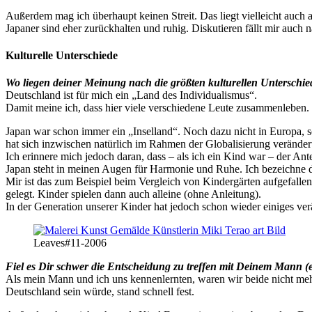
Außerdem mag ich überhaupt keinen Streit. Das liegt vielleicht auch a
Japaner sind eher zurückhalten und ruhig. Diskutieren fällt mir auc
Kulturelle Unterschiede
Wo liegen deiner Meinung nach die größten kulturellen Unterschi
Deutschland ist für mich ein „Land des Individualismus“.
Damit meine ich, dass hier viele verschiedene Leute zusammenleben. V
Japan war schon immer ein „Inselland“. Noch dazu nicht in Europa, sond
hat sich inzwischen natürlich im Rahmen der Globalisierung veränder
Ich erinnere mich jedoch daran, dass – als ich ein Kind war – der An
Japan steht in meinen Augen für Harmonie und Ruhe. Ich bezeichne d
Mir ist das zum Beispiel beim Vergleich von Kindergärten aufgefallen
gelegt. Kinder spielen dann auch alleine (ohne Anleitung).
In der Generation unserer Kinder hat jedoch schon wieder einiges verä
Leaves#11-2006
Fiel es Dir schwer die Entscheidung zu treffen mit Deinem Mann (e
Als mein Mann und ich uns kennenlernten, waren wir beide nicht me
Deutschland sein würde, stand schnell fest.