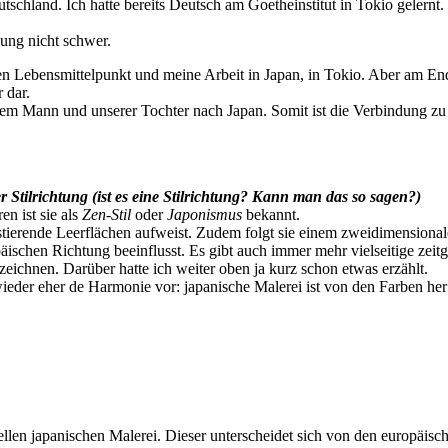
schland. Ich hatte bereits Deutsch am Goetheinstitut in Tokio gelernt
ung nicht schwer.
en Lebensmittelpunkt und meine Arbeit in Japan, in Tokio. Aber am Ende 
 dar.
em Mann und unserer Tochter nach Japan. Somit ist die Verbindung zu
r Stilrichtung (ist es eine Stilrichtung? Kann man das so sagen?)
en ist sie als
Zen-Stil
oder
Japonismus
bekannt.
rastierende Leerflächen aufweist. Zudem folgt sie einem zweidimension
ischen Richtung beeinflusst. Es gibt auch immer mehr vielseitige zeitg
eichnen. Darüber hatte ich weiter oben ja kurz schon etwas erzählt.
ieder eher de Harmonie vor: japanische Malerei ist von den Farben her
onellen japanischen Malerei. Dieser unterscheidet sich von den europäi