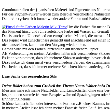
Grundmaterialien der japanischen Malerei sind Pigmente aus Naturmat
Für das Pigment-Pulver werden zum Beispiel verschiedene Naturstein
Dadurch ergeben sich immer wieder andere Farben und Farbschattier
Um die Farben für meine Bi
das Pigment hinzu und rühre zuletzt die Farbe mit Wasser an. Gemalt 
Das ist auch ein Unterschied zur europäischen Malerei, die meist auf 
Das Papier wird zunächst nass gemacht und anschließend auf einen 
nicht ausreichen, kann man den Vorgang wiederholen.
Gemalt wird mit den Farben letztendlich auf trockenem Papier.
Als Vorbereitung zu meinen Arbeiten helfen mir verschiedene Skizz
Es kann vorkommen, dass ich mehrere Skizzen anfertige, bevor ich da
Dazu nutze ich dann meist viele verschiedene Farben, die zusammenspi
Das bedeutet, dass ich immer mehrere Schichten übereinanderlege. Of
Eine Sache des persönlichen Stils
Deine Bilder haben zum Großteil das Thema Natur. Woher holst Du 
Meistens male ich meine Naturbilder und Landschaften ohne eine bes
Inspirationen sammle ich zum Beispiel während Spaziergängen oder A
Erinnerung heraus.
Schöne Landschaften oder interessante Formen z.B. eines Baumes inspi
In meinem Atelier lasse ich dann meiner Fantasie freien Lauf. Ich se