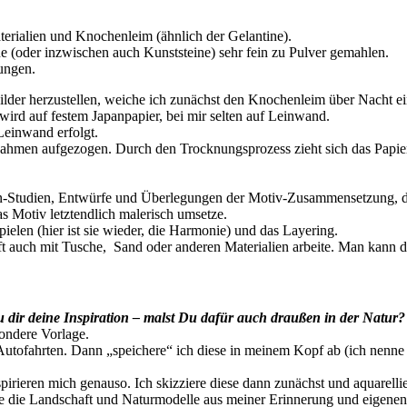
erialien und Knochenleim (ähnlich der Gelantine).
e (oder inzwischen auch Kunststeine) sehr fein zu Pulver gemahlen.
ungen.
lder herzustellen, weiche ich zunächst den Knochenleim über Nacht ein
wird auf festem Japanpapier, bei mir selten auf Leinwand.
Leinwand erfolgt.
Rahmen aufgezogen. Durch den Trocknungsprozess zieht sich das Papier
en-Studien, Entwürfe und Überlegungen der Motiv-Zusammensetzung, d
s Motiv letztendlich malerisch umsetze.
elen (hier ist sie wieder, die Harmonie) und das Layering.
t auch mit Tusche, Sand oder anderen Materialien arbeite. Man kann d
dir deine Inspiration – malst Du dafür auch draußen in der Natur?
ondere Vorlage.
utofahrten. Dann „speichere“ ich diese in meinem Kopf ab (ich nenne 
rieren mich genauso. Ich skizziere diese dann zunächst und aquarellie
tze die Landschaft und Naturmodelle aus meiner Erinnerung und eigenen 