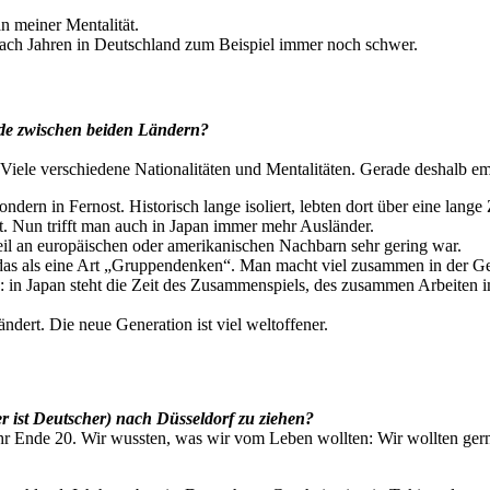
n meiner Mentalität.
h nach Jahren in Deutschland zum Beispiel immer noch schwer.
ede zwischen beiden Ländern?
iele verschiedene Nationalitäten und Mentalitäten. Gerade deshalb empf
ern in Fernost. Historisch lange isoliert, lebten dort über eine lange 
t. Nun trifft man auch in Japan immer mehr Ausländer.
teil an europäischen oder amerikanischen Nachbarn sehr gering war.
as als eine Art „Gruppendenken“. Man macht viel zusammen in der Gem
: in Japan steht die Zeit des Zusammenspiels, des zusammen Arbeiten i
ndert. Die neue Generation ist viel weltoffener.
r ist Deutscher) nach Düsseldorf zu ziehen?
hr Ende 20. Wir wussten, was wir vom Leben wollten: Wir wollten ger