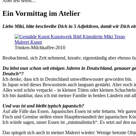
Aber lest selbst…
Ein Vormittag im Atelier
Liebe Miki, bitte beschreibe Dich in 5 Adjektiven, damit wir Dich e
Trinken-Milchkaffee-2010
Beobachtend, sich Zeit nehmend, kreativ, eigenständig aber ebenso fam
Du lebst nun schon seit einigen Jahren in Deutschland, genauer ge
Deutsch“?
Ich denke, dass ich in Deutschland umweltbewusster geworden bin.
In Japan wird dieses Bewusstsein auch langsam gestärkt. Aber noch
Alles wird schön verpackt – in kleinen Tüten oder kleinen Schachteln.
Ich bin dankbar, dass ich mit meiner Familie in beiden Ländern mit al
Und was ist und bleibt typisch japanisch?
Auf alle Fälle das Essen. Japanisches Essen ist sehr fettarm. Wir gar
Fisch und Gemüse stellen einen Hauptbestandteil der japanischen Küc
Ich würde sagen, unser Essen ist „minimalistisch“. Es setzt auf de
Das spiegelt sich auch in meiner Malerei wieder: Wenige betonte Obj