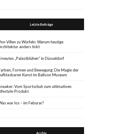
Letzte Beiträge
Von Villen zu Würfeln: Warum heutige
Architektur anders tickt
Erneutes „Palastblühen“ in Düsseldorf
Farben, Formen und Bewegung: Die Magie der
aufblasbaren Kunst im Balloon Museum
Sneaker: Vom Sportschuh zum ultimativen
Lifestyle-Produkt
Was war los – im Feburar?
Archiv