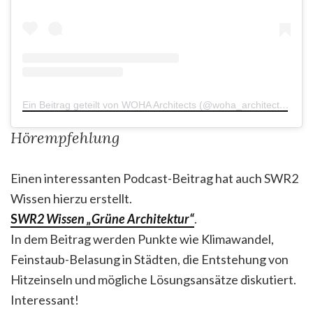
Ein Beitrag geteilt von WOHA Architects (@woha_architects)
am
O
Hörempfehlung
Einen interessanten Podcast-Beitrag hat auch SWR2
Wissen hierzu erstellt.
S
WR2 Wissen „Grüne Architektur“
.
In dem Beitrag werden Punkte wie Klimawandel,
Feinstaub-Belasung in Städten, die Entstehung von
Hitzeinseln und mögliche Lösungsansätze diskutiert.
Interessant!