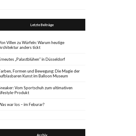
Letzte Beiträge
Von Villen zu Würfeln: Warum heutige
Architektur anders tickt
Erneutes „Palastblühen“ in Düsseldorf
Farben, Formen und Bewegung: Die Magie der
aufblasbaren Kunst im Balloon Museum
Sneaker: Vom Sportschuh zum ultimativen
Lifestyle-Produkt
Was war los – im Feburar?
Archiv