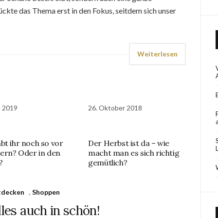
ckte das Thema erst in den Fokus, seitdem sich unser
Weiterlesen
l 2019
26. Oktober 2018
bt ihr noch so vor
Der Herbst ist da – wie
tern? Oder in den
macht man es sich richtig
?
gemütlich?
tdecken
,
Shoppen
lles auch in schön!