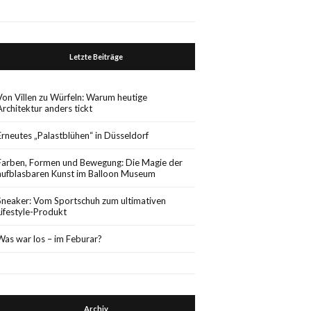
Letzte Beiträge
Von Villen zu Würfeln: Warum heutige
Architektur anders tickt
Erneutes „Palastblühen“ in Düsseldorf
Farben, Formen und Bewegung: Die Magie der
aufblasbaren Kunst im Balloon Museum
Sneaker: Vom Sportschuh zum ultimativen
Lifestyle-Produkt
Was war los – im Feburar?
Archiv