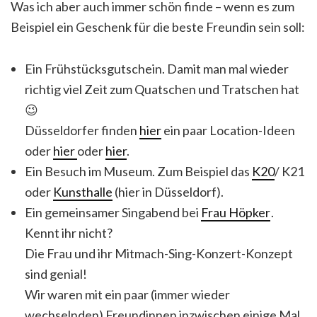
Was ich aber auch immer schön finde – wenn es zum
Beispiel ein Geschenk für die beste Freundin sein soll:
Ein Frühstücksgutschein. Damit man mal wieder
richtig viel Zeit zum Quatschen und Tratschen hat
😉
Düsseldorfer finden
hier
ein paar Location-Ideen
oder
hier
oder
hier
.
Ein Besuch im Museum. Zum Beispiel das
K20
/ K21
oder
Kunsthalle
(hier in Düsseldorf).
Ein gemeinsamer Singabend bei
Frau Höpker
.
Kennt ihr nicht?
Die Frau und ihr Mitmach-Sing-Konzert-Konzept
sind genial!
Wir waren mit ein paar (immer wieder
wechselnden) Freundinnen inzwischen einige Mal