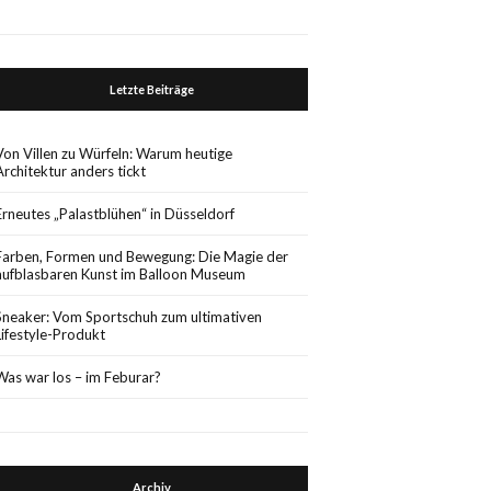
Letzte Beiträge
Von Villen zu Würfeln: Warum heutige
Architektur anders tickt
Erneutes „Palastblühen“ in Düsseldorf
Farben, Formen und Bewegung: Die Magie der
aufblasbaren Kunst im Balloon Museum
Sneaker: Vom Sportschuh zum ultimativen
Lifestyle-Produkt
Was war los – im Feburar?
Archiv