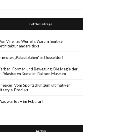
Letzte Beiträge
Von Villen zu Würfeln: Warum heutige
Architektur anders tickt
Erneutes „Palastblühen“ in Düsseldorf
Farben, Formen und Bewegung: Die Magie der
aufblasbaren Kunst im Balloon Museum
Sneaker: Vom Sportschuh zum ultimativen
Lifestyle-Produkt
Was war los – im Feburar?
Archiv