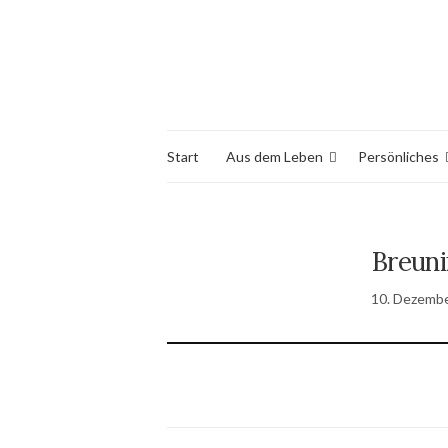
Start
Aus dem Leben
Persönliches
Breun
10. Dezemb