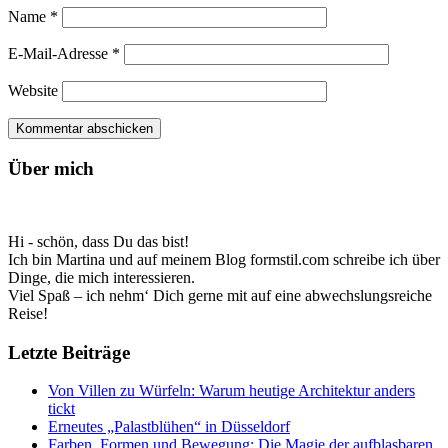
Name
*
E-Mail-Adresse
*
Website
Über mich
Hi - schön, dass Du das bist!
Ich bin Martina und auf meinem Blog formstil.com schreibe ich über
Dinge, die mich interessieren.
Viel Spaß – ich nehm‘ Dich gerne mit auf eine abwechslungsreiche
Reise!
Letzte Beiträge
Von Villen zu Würfeln: Warum heutige Architektur anders
tickt
Erneutes „Palastblühen“ in Düsseldorf
Farben, Formen und Bewegung: Die Magie der aufblasbaren