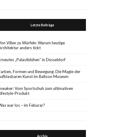
Letzte Beiträge
Von Villen zu Würfeln: Warum heutige
Architektur anders tickt
Erneutes „Palastblühen“ in Düsseldorf
Farben, Formen und Bewegung: Die Magie der
aufblasbaren Kunst im Balloon Museum
Sneaker: Vom Sportschuh zum ultimativen
Lifestyle-Produkt
Was war los – im Feburar?
Archiv