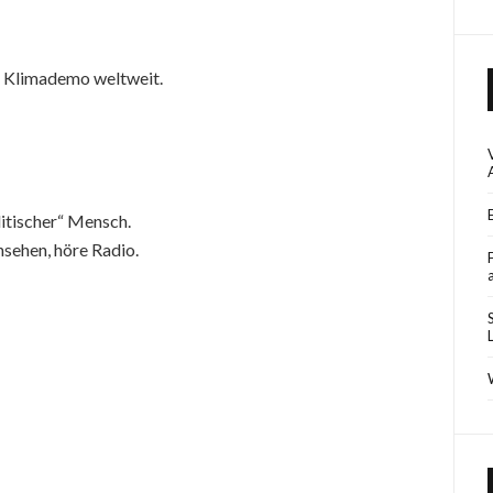
en Klimademo weltweit.
litischer“ Mensch.
nsehen, höre Radio.