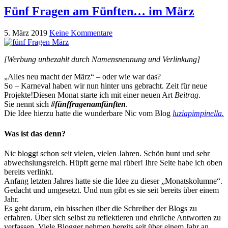
Fünf Fragen am Fünften… im März
5. März 2019
Keine Kommentare
[Werbung unbezahlt durch Namensnennung und Verlinkung]
„Alles neu macht der März“ – oder wie war das?
So – Karneval haben wir nun hinter uns gebracht. Zeit für neue
Projekte!Diesen Monat starte ich mit einer neuen Art
Beitrag
.
Sie nennt sich
#fünffragenamfünften
.
Die Idee hierzu hatte die wunderbare Nic vom Blog
luziapimpinella.
Was ist das denn?
Nic bloggt schon seit vielen, vielen Jahren. Schön bunt und sehr
abwechslungsreich. Hüpft gerne mal rüber! Ihre Seite habe ich oben
bereits verlinkt.
Anfang letzten Jahres hatte sie die Idee zu dieser „Monatskolumne“.
Gedacht und umgesetzt. Und nun gibt es sie seit bereits über einem
Jahr.
Es geht darum, ein bisschen über die Schreiber der Blogs zu
erfahren. Über sich selbst zu reflektieren und ehrliche Antworten zu
verfassen. Viele Blogger nehmen bereits seit über einem Jahr an