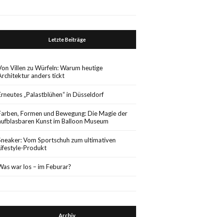
Letzte Beiträge
Von Villen zu Würfeln: Warum heutige
Architektur anders tickt
Erneutes „Palastblühen“ in Düsseldorf
Farben, Formen und Bewegung: Die Magie der
aufblasbaren Kunst im Balloon Museum
Sneaker: Vom Sportschuh zum ultimativen
Lifestyle-Produkt
Was war los – im Feburar?
Archiv