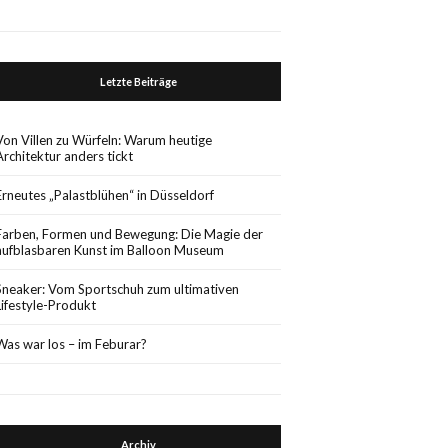
Letzte Beiträge
Von Villen zu Würfeln: Warum heutige
Architektur anders tickt
Erneutes „Palastblühen“ in Düsseldorf
Farben, Formen und Bewegung: Die Magie der
aufblasbaren Kunst im Balloon Museum
Sneaker: Vom Sportschuh zum ultimativen
Lifestyle-Produkt
Was war los – im Feburar?
Archiv