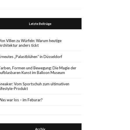
Letzte Beiträge
Von Villen zu Würfeln: Warum heutige
Architektur anders tickt
Erneutes „Palastblühen“ in Düsseldorf
Farben, Formen und Bewegung: Die Magie der
aufblasbaren Kunst im Balloon Museum
Sneaker: Vom Sportschuh zum ultimativen
Lifestyle-Produkt
Was war los – im Feburar?
Archiv