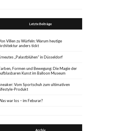
Letzte Beiträge
Von Villen zu Würfeln: Warum heutige
Architektur anders tickt
Erneutes „Palastblühen“ in Düsseldorf
Farben, Formen und Bewegung: Die Magie der
aufblasbaren Kunst im Balloon Museum
Sneaker: Vom Sportschuh zum ultimativen
Lifestyle-Produkt
Was war los – im Feburar?
Archiv