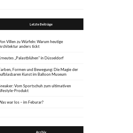
Letzte Beiträge
Von Villen zu Würfeln: Warum heutige
Architektur anders tickt
Erneutes „Palastblühen“ in Düsseldorf
Farben, Formen und Bewegung: Die Magie der
aufblasbaren Kunst im Balloon Museum
Sneaker: Vom Sportschuh zum ultimativen
Lifestyle-Produkt
Was war los – im Feburar?
Archiv