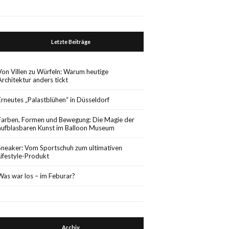
Letzte Beiträge
Von Villen zu Würfeln: Warum heutige
Architektur anders tickt
Erneutes „Palastblühen“ in Düsseldorf
Farben, Formen und Bewegung: Die Magie der
aufblasbaren Kunst im Balloon Museum
Sneaker: Vom Sportschuh zum ultimativen
Lifestyle-Produkt
Was war los – im Feburar?
Archiv