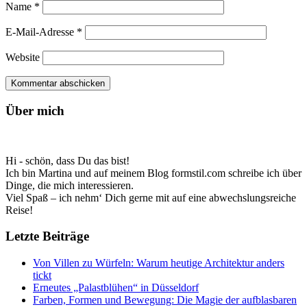
Name
*
E-Mail-Adresse
*
Website
Über mich
Hi - schön, dass Du das bist!
Ich bin Martina und auf meinem Blog formstil.com schreibe ich über
Dinge, die mich interessieren.
Viel Spaß – ich nehm‘ Dich gerne mit auf eine abwechslungsreiche
Reise!
Letzte Beiträge
Von Villen zu Würfeln: Warum heutige Architektur anders
tickt
Erneutes „Palastblühen“ in Düsseldorf
Farben, Formen und Bewegung: Die Magie der aufblasbaren