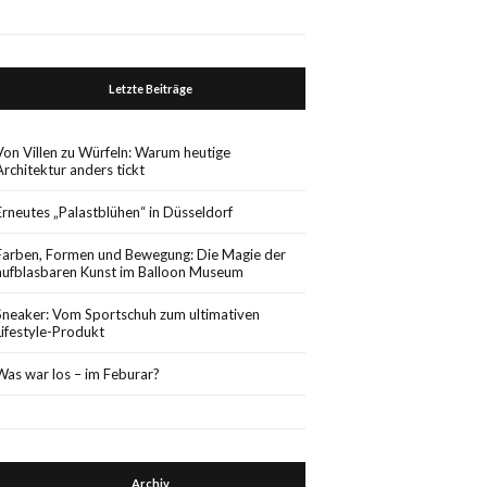
Letzte Beiträge
Von Villen zu Würfeln: Warum heutige
Architektur anders tickt
Erneutes „Palastblühen“ in Düsseldorf
Farben, Formen und Bewegung: Die Magie der
aufblasbaren Kunst im Balloon Museum
Sneaker: Vom Sportschuh zum ultimativen
Lifestyle-Produkt
Was war los – im Feburar?
Archiv