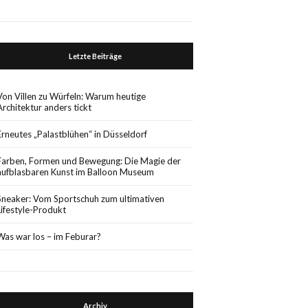
Letzte Beiträge
Von Villen zu Würfeln: Warum heutige
Architektur anders tickt
Erneutes „Palastblühen“ in Düsseldorf
Farben, Formen und Bewegung: Die Magie der
aufblasbaren Kunst im Balloon Museum
Sneaker: Vom Sportschuh zum ultimativen
Lifestyle-Produkt
Was war los – im Feburar?
Archiv