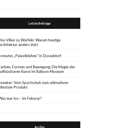
Letzte Beiträge
Von Villen zu Würfeln: Warum heutige
Architektur anders tickt
Erneutes „Palastblühen“ in Düsseldorf
Farben, Formen und Bewegung: Die Magie der
aufblasbaren Kunst im Balloon Museum
Sneaker: Vom Sportschuh zum ultimativen
Lifestyle-Produkt
Was war los – im Feburar?
Archiv