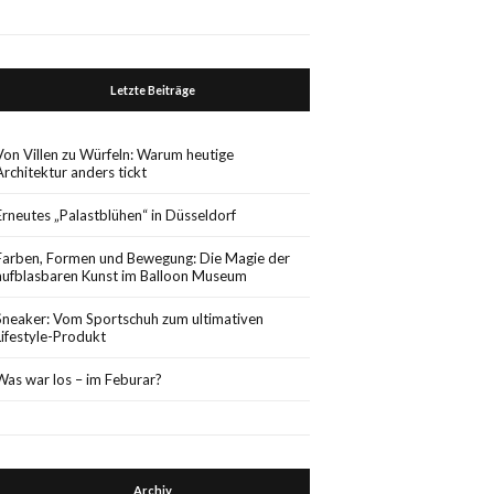
Letzte Beiträge
Von Villen zu Würfeln: Warum heutige
Architektur anders tickt
Erneutes „Palastblühen“ in Düsseldorf
Farben, Formen und Bewegung: Die Magie der
aufblasbaren Kunst im Balloon Museum
Sneaker: Vom Sportschuh zum ultimativen
Lifestyle-Produkt
Was war los – im Feburar?
Archiv