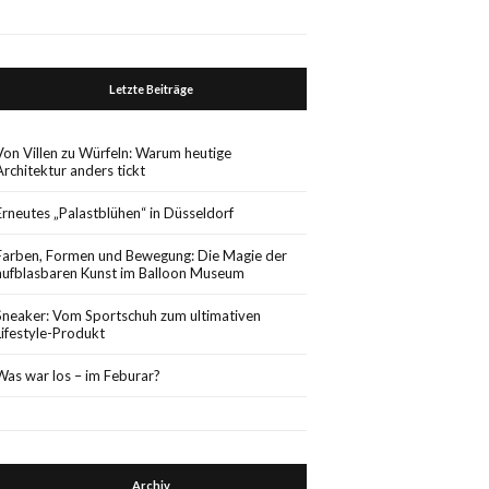
Letzte Beiträge
Von Villen zu Würfeln: Warum heutige
Architektur anders tickt
Erneutes „Palastblühen“ in Düsseldorf
Farben, Formen und Bewegung: Die Magie der
aufblasbaren Kunst im Balloon Museum
Sneaker: Vom Sportschuh zum ultimativen
Lifestyle-Produkt
Was war los – im Feburar?
Archiv