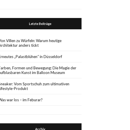
Letzte Beiträge
Von Villen zu Würfeln: Warum heutige
Architektur anders tickt
Erneutes „Palastblühen“ in Düsseldorf
Farben, Formen und Bewegung: Die Magie der
aufblasbaren Kunst im Balloon Museum
Sneaker: Vom Sportschuh zum ultimativen
Lifestyle-Produkt
Was war los – im Feburar?
Archiv