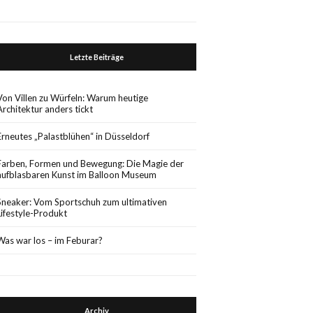
Letzte Beiträge
Von Villen zu Würfeln: Warum heutige
Architektur anders tickt
Erneutes „Palastblühen“ in Düsseldorf
Farben, Formen und Bewegung: Die Magie der
aufblasbaren Kunst im Balloon Museum
Sneaker: Vom Sportschuh zum ultimativen
Lifestyle-Produkt
Was war los – im Feburar?
Archiv