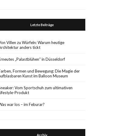
Letzte Beiträge
Von Villen zu Würfeln: Warum heutige
Architektur anders tickt
Erneutes „Palastblühen“ in Düsseldorf
Farben, Formen und Bewegung: Die Magie der
aufblasbaren Kunst im Balloon Museum
Sneaker: Vom Sportschuh zum ultimativen
Lifestyle-Produkt
Was war los – im Feburar?
Archiv