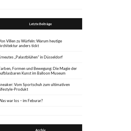
Letzte Beiträge
Von Villen zu Würfeln: Warum heutige
Architektur anders tickt
Erneutes „Palastblühen“ in Düsseldorf
Farben, Formen und Bewegung: Die Magie der
aufblasbaren Kunst im Balloon Museum
Sneaker: Vom Sportschuh zum ultimativen
Lifestyle-Produkt
Was war los – im Feburar?
Archiv