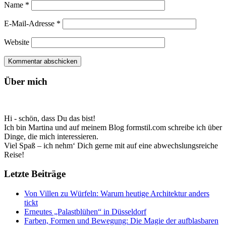
Name
*
E-Mail-Adresse
*
Website
Über mich
Hi - schön, dass Du das bist!
Ich bin Martina und auf meinem Blog formstil.com schreibe ich über
Dinge, die mich interessieren.
Viel Spaß – ich nehm‘ Dich gerne mit auf eine abwechslungsreiche
Reise!
Letzte Beiträge
Von Villen zu Würfeln: Warum heutige Architektur anders
tickt
Erneutes „Palastblühen“ in Düsseldorf
Farben, Formen und Bewegung: Die Magie der aufblasbaren