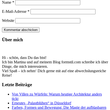
Name
*
E-Mail-Adresse
*
Website
Über mich
Hi - schön, dass Du das bist!
Ich bin Martina und auf meinem Blog formstil.com schreibe ich über
Dinge, die mich interessieren.
Viel Spaß – ich nehm‘ Dich gerne mit auf eine abwechslungsreiche
Reise!
Letzte Beiträge
Von Villen zu Würfeln: Warum heutige Architektur anders
tickt
Erneutes „Palastblühen“ in Düsseldorf
Farben, Formen und Bewegung: Die Magie der aufblasbaren