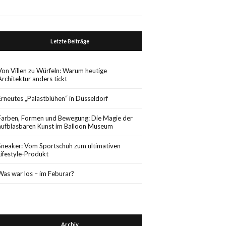
Letzte Beiträge
Von Villen zu Würfeln: Warum heutige
Architektur anders tickt
Erneutes „Palastblühen“ in Düsseldorf
Farben, Formen und Bewegung: Die Magie der
aufblasbaren Kunst im Balloon Museum
Sneaker: Vom Sportschuh zum ultimativen
Lifestyle-Produkt
Was war los – im Feburar?
Archiv