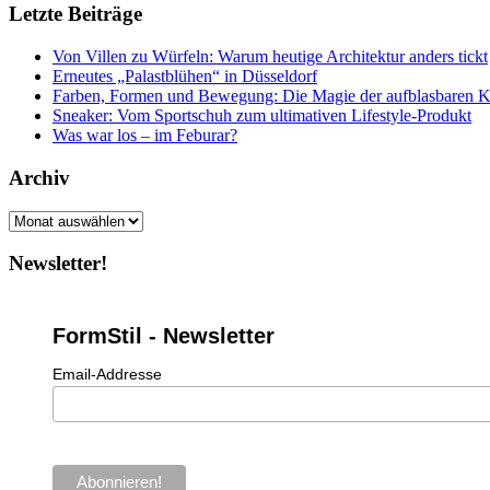
Letzte Beiträge
Von Villen zu Würfeln: Warum heutige Architektur anders tickt
Erneutes „Palastblühen“ in Düsseldorf
Farben, Formen und Bewegung: Die Magie der aufblasbaren 
Sneaker: Vom Sportschuh zum ultimativen Lifestyle-Produkt
Was war los – im Feburar?
Archiv
Archiv
Newsletter!
FormStil - Newsletter
Email-Addresse